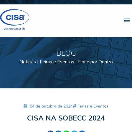
menu
BLOG
Notícias | Feiras e Eventos | Fique por Dentro
04 de outubro de 2024
Feiras e Eventos
CISA NA SOBECC 2024